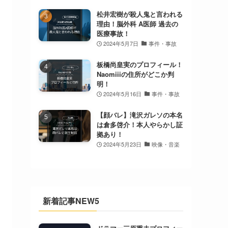
松井宏樹が殺人鬼と言われる
理由！脳外科 A医師 過去の
医療事故！
2024年5月7日
事件・事故
板橋尚皇実のプロフィール！
Naomiiiの住所がどこか判
明！
2024年5月16日
事件・事故
【顔バレ】滝沢ガレソの本名
は倉多啓介！本人やらかし証
拠あり！
2024年5月23日
映像・音楽
新着記事NEW5