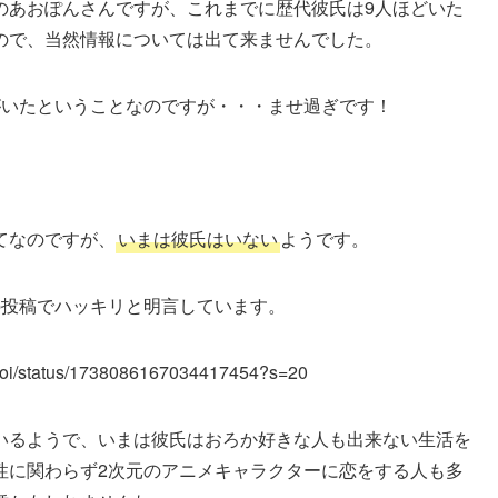
のあおぽんさんですが、これまでに歴代彼氏は9人ほどいた
ので、当然情報については出て来ませんでした。
がいたということなのですが・・・ませ過ぎです！
てなのですが、
いまは彼氏はいない
ようです。
ー）の投稿でハッキリと明言しています。
8_aoi/status/1738086167034417454?s=20
いるようで、いまは彼氏はおろか好きな人も出来ない生活を
性に関わらず2次元のアニメキャラクターに恋をする人も多