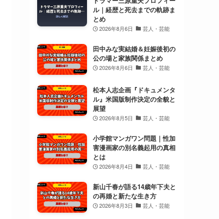
ドラマー三原重夫プロフィー
ル｜経歴と死去までの軌跡ま
とめ
2026年8月6日
芸人・芸能
田中みな実結婚＆妊娠後初の
公の場と家族関係まとめ
2026年8月6日
芸人・芸能
松本人志企画『ドキュメンタ
ル』米国版制作決定の全貌と
展望
2026年8月5日
芸人・芸能
小学館マンガワン問題｜性加
害漫画家の別名義起用の真相
とは
2026年8月4日
芸人・芸能
新山千春が語る14歳年下夫と
の再婚と新たな生き方
2026年8月3日
芸人・芸能