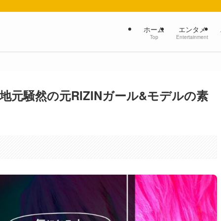
ホーム
エンタメ
Top
Entertainment
元騒然の元RIZINガール&モデルの素
。