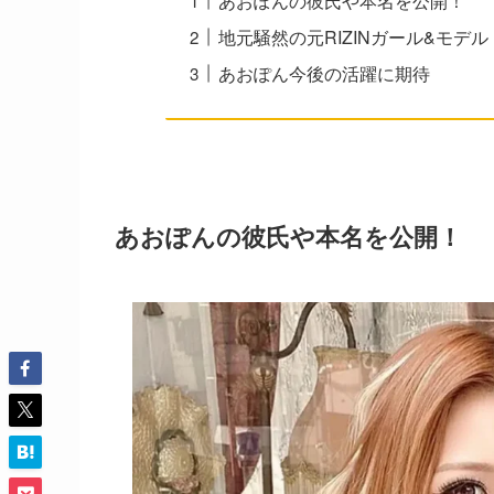
あおぽんの彼氏や本名を公開！
地元騒然の元RIZINガール&モデ
あおぽん今後の活躍に期待
あおぽんの彼氏や本名を公開！