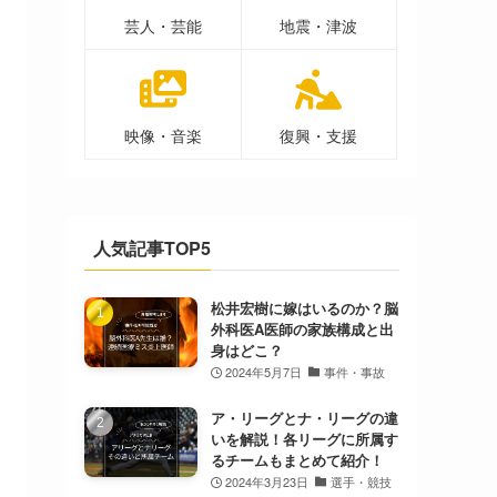
芸人・芸能
地震・津波
映像・音楽
復興・支援
人気記事TOP5
松井宏樹に嫁はいるのか？脳
外科医A医師の家族構成と出
身はどこ？
2024年5月7日
事件・事故
ア・リーグとナ・リーグの違
いを解説！各リーグに所属す
るチームもまとめて紹介！
2024年3月23日
選手・競技