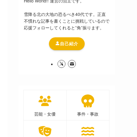
Hello World!! 運営の沼主です。
雪降る北の大地の恐るべき40代です。正直
不慣れな記事を書くことに挑戦しているので
応援フォローしてくれると”角”振ります。
自己紹介
芸能・女優
事件・事故