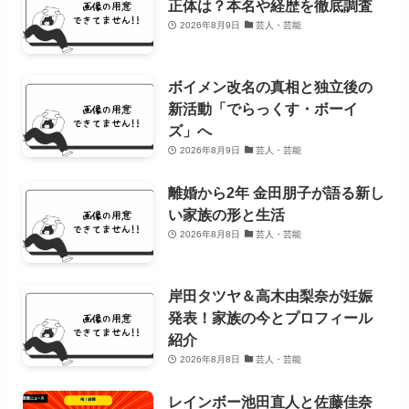
正体は？本名や経歴を徹底調査
2026年8月9日
芸人・芸能
ボイメン改名の真相と独立後の
新活動「でらっくす・ボーイ
ズ」へ
2026年8月9日
芸人・芸能
離婚から2年 金田朋子が語る新し
い家族の形と生活
2026年8月8日
芸人・芸能
岸田タツヤ＆高木由梨奈が妊娠
発表！家族の今とプロフィール
紹介
2026年8月8日
芸人・芸能
レインボー池田直人と佐藤佳奈