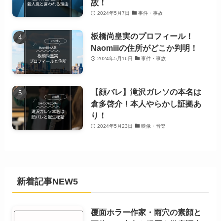
故！
2024年5月7日
事件・事故
板橋尚皇実のプロフィール！
Naomiiiの住所がどこか判明！
2024年5月16日
事件・事故
【顔バレ】滝沢ガレソの本名は
倉多啓介！本人やらかし証拠あ
り！
2024年5月23日
映像・音楽
新着記事NEW5
覆面ホラー作家・雨穴の素顔と