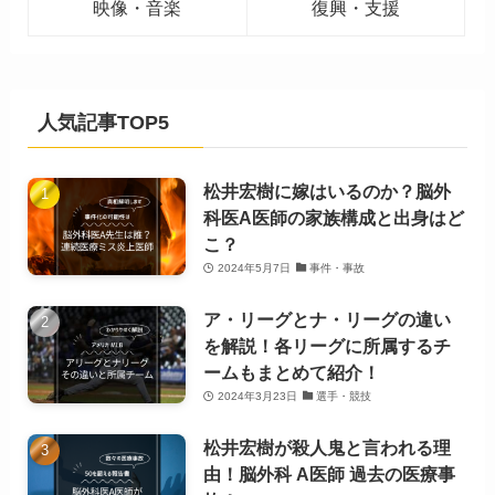
映像・音楽
復興・支援
人気記事TOP5
松井宏樹に嫁はいるのか？脳外
科医A医師の家族構成と出身はど
こ？
2024年5月7日
事件・事故
ア・リーグとナ・リーグの違い
を解説！各リーグに所属するチ
ームもまとめて紹介！
2024年3月23日
選手・競技
松井宏樹が殺人鬼と言われる理
由！脳外科 A医師 過去の医療事