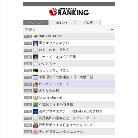
ランキング
ポイント
ブロ画
BABYMETALIZE
331位
嵐とオタクとめまい
332位
ねえ、ねえ、見た？！
333位
ニートで生き抜く在宅術
334位
いいとも〜
335位
ちょっとひとりごと
336位
中西理の下北沢通信（旧・大阪日記）
337位
ビンビンいっとこ！
338位
名もなき本棚
339位
fortune channel
340位
20世紀アイドル写真館
341位
洗体アロマエステ 小岩BaLiBaLiのブログ
342位
浅尾美和の画像とビーチバレーボール
343位
芦田愛菜さま大好きうーたんブログ
344位
テレビ CM エンタメニュース
345位