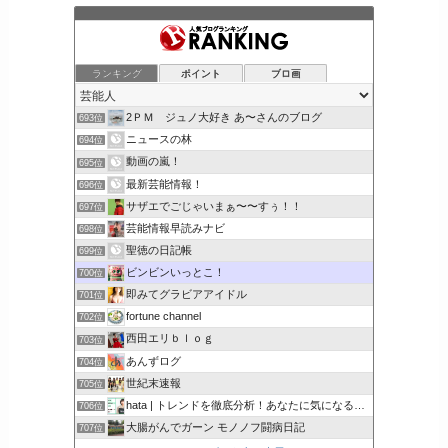
ランキング
ポイント
ブロ画
2ＰＭ ジュノ大好き あ〜さんのブログ
693位
ニュースの林
694位
動画の嵐！
695位
最新芸能情報！
696位
サザエでごじゃいまぁ〜〜すぅ！！
697位
芸能情報早読みナビ
698位
聖徳の日記帳
699位
ビンビンいっとこ！
700位
即みてグラビアアイドル
701位
fortune channel
702位
西田エリｂｌｏｇ
703位
あんずログ
704位
世紀末速報
705位
hata | トレンドを徹底分析！あなたに気になるここで解決
706位
大腸がんでガーン モノノフ闘病日記
707位