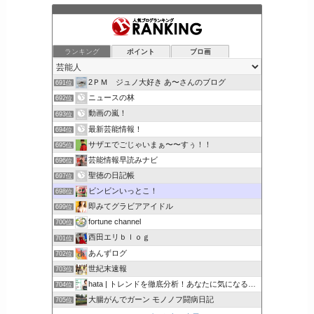
ランキング
ポイント
ブロ画
2ＰＭ ジュノ大好き あ〜さんのブログ
691位
ニュースの林
692位
動画の嵐！
693位
最新芸能情報！
694位
サザエでごじゃいまぁ〜〜すぅ！！
695位
芸能情報早読みナビ
696位
聖徳の日記帳
697位
ビンビンいっとこ！
698位
即みてグラビアアイドル
699位
fortune channel
700位
西田エリｂｌｏｇ
701位
あんずログ
702位
世紀末速報
703位
hata | トレンドを徹底分析！あなたに気になるここで解決
704位
大腸がんでガーン モノノフ闘病日記
705位