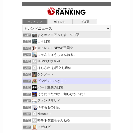
ランキング
ポイント
ブロ画
まとめマニアっくす シブ谷
124位
日々日常
125位
☆トレンドNEWS王国☆
126位
にゃんちゅうちゃんねる。
127位
NEWSナウ＠24
128位
はらさわ-お役立ち通信
129位
ケンノート
130位
ビンビンいっとこ！
131位
パート主夫の日常
132位
そうだったのか！知らなかった！
133位
ファンサマリィ
134位
ゆずももの日記
135位
Hownet！
136位
時事ネタ旅ちゃんねる
137位
マゼログ
138位