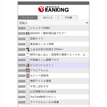
ランキング
ポイント
ブロ画
ジャニラブ24時!!
247位
ARASHI ＊櫻井翔応援ブログ＊
248位
芸能ライフ
249位
裏芸能エンタメ刑事
250位
とある社長の目指すぞFire〜
251位
雑学のあしあと｜芸能界の最新トピックを、もっと身近に。
252位
中島健人くん捕獲ブログ
253位
ビンビンいっとこ！
254位
グラビアちゃん
255位
セクシー芸能局
256位
俺得アイドル速報
257位
今旬こぼれネタ
258位
お宝満載YouTube動画
259位
YouTube動画でホイッ
260位
アイドルちょいエロ画像
261位