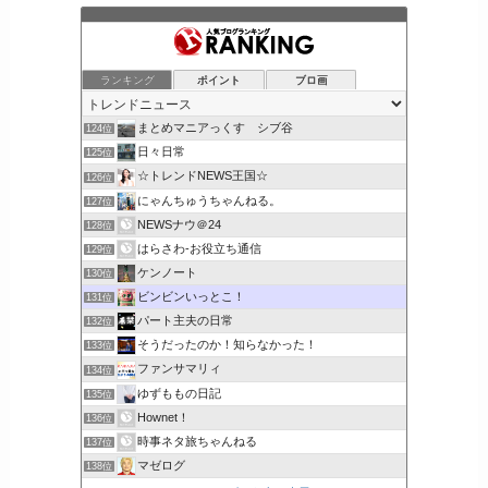
ランキング
ポイント
ブロ画
まとめマニアっくす シブ谷
124位
日々日常
125位
☆トレンドNEWS王国☆
126位
にゃんちゅうちゃんねる。
127位
NEWSナウ＠24
128位
はらさわ-お役立ち通信
129位
ケンノート
130位
ビンビンいっとこ！
131位
パート主夫の日常
132位
そうだったのか！知らなかった！
133位
ファンサマリィ
134位
ゆずももの日記
135位
Hownet！
136位
時事ネタ旅ちゃんねる
137位
マゼログ
138位