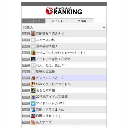
ランキング
ポイント
ブロ画
芸能情報早読みナビ
692位
ニュースの林
693位
最新芸能情報！
694位
サザエでごじゃいまぁ〜〜すぅ！！
695位
ニートで生き抜く在宅術
696位
ねえ、ねえ、見た？！
697位
聖徳の日記帳
698位
ビンビンいっとこ！
699位
即みてグラビアアイドル
700位
名もなき本棚
701位
20世紀アイドル写真館
702位
アイドルトレカ WIKI
703位
芸能・ドラマまとめ
704位
西田エリｂｌｏｇ
705位
あんずログ
706位