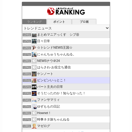
ランキング
ポイント
ブロ画
まとめマニアっくす シブ谷
124位
日々日常
125位
☆トレンドNEWS王国☆
126位
にゃんちゅうちゃんねる。
127位
NEWSナウ＠24
128位
はらさわ-お役立ち通信
129位
ケンノート
130位
ビンビンいっとこ！
131位
パート主夫の日常
132位
そうだったのか！知らなかった！
133位
ファンサマリィ
134位
ゆずももの日記
135位
Hownet！
136位
時事ネタ旅ちゃんねる
137位
マゼログ
138位