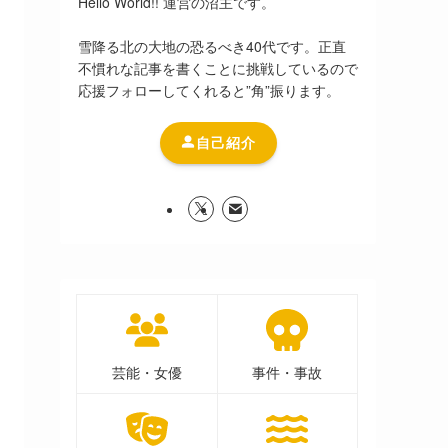
Hello World!! 運営の沼主です。
雪降る北の大地の恐るべき40代です。正直
不慣れな記事を書くことに挑戦しているので
応援フォローしてくれると”角”振ります。
自己紹介
芸能・女優
事件・事故