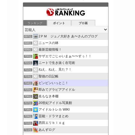
ランキング
ポイント
ブロ画
2ＰＭ ジュノ大好き あ〜さんのブログ
697位
ニュースの林
698位
最新芸能情報！
699位
サザエでごじゃいまぁ〜〜すぅ！！
700位
ニートで生き抜く在宅術
701位
ねえ、ねえ、見た？！
702位
聖徳の日記帳
703位
ビンビンいっとこ！
704位
即みてグラビアアイドル
705位
名もなき本棚
706位
20世紀アイドル写真館
707位
アイドルトレカ WIKI
708位
芸能・ドラマまとめ
709位
西田エリｂｌｏｇ
710位
あんずログ
711位