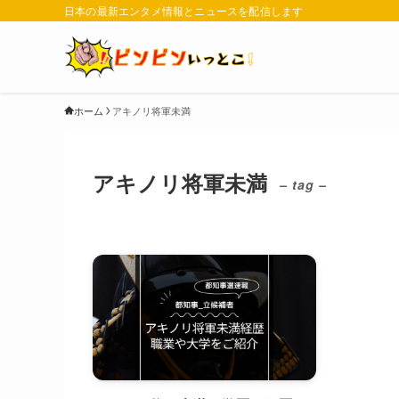
日本の最新エンタメ情報とニュースを配信します
ホーム
アキノリ将軍未満
アキノリ将軍未満
– tag –