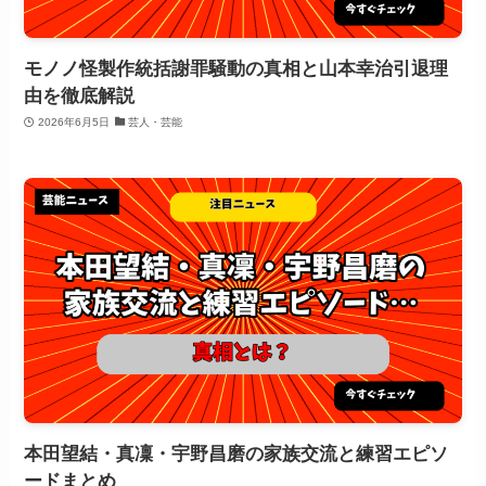
モノノ怪製作統括謝罪騒動の真相と山本幸治引退理
由を徹底解説
2026年6月5日
芸人・芸能
本田望結・真凜・宇野昌磨の家族交流と練習エピソ
ードまとめ