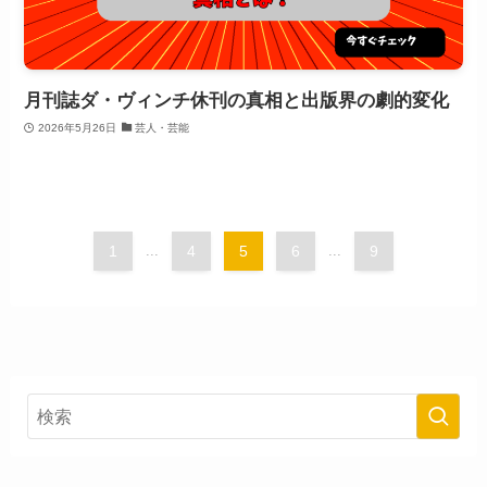
月刊誌ダ・ヴィンチ休刊の真相と出版界の劇的変化
2026年5月26日
芸人・芸能
1
...
4
5
6
...
9