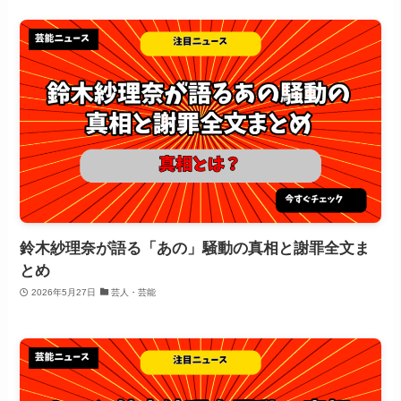
鈴木紗理奈が語る「あの」騒動の真相と謝罪全文ま
とめ
2026年5月27日
芸人・芸能