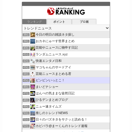
ランキング
ポイント
ブロ画
今日の明日の雑談ネタ探し
38位
おカネにゅーす世界まとめ
39位
芸能やニュースに物申す日記
40位
ランダムニュース.xyz
41位
快速エンタメ日和
42位
マコちゃんのサードアイ
43位
芸能ニュースまとめる君
44位
ビンビンいっとこ！
45位
まいどナショー
46位
はんべの気ままな徒然日記
47位
ひるデンまとめブログ
48位
ニュー速タイムズ
49位
推しのトレンドNEWS
50位
日々のバズネタをサクッと読める！
51位
カピバラ@まーくんのトレンド速報
52位